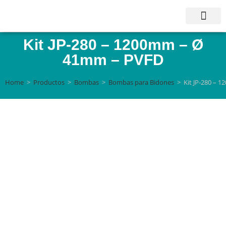
Kit JP-280 – 1200mm – Ø
41mm – PVFD
Home
>
Productos
>
Bombas
>
Bombas para Bidones
>
Kit JP-280 –