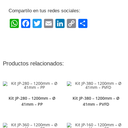
Compartilo en tus redes sociales:
W
F
T
E
Li
C
S
h
a
w
m
n
o
h
at
c
itt
ai
k
p
ar
s
e
er
l
e
y
e
A
b
dI
Li
Productos relacionados:
p
o
n
n
p
o
k
k
Kit JP-280 – 1200mm – Ø
Kit JP-380 – 1200mm – Ø
41mm – PP
41mm – PVFD