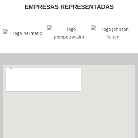
p
o
k
EMPRESAS REPRESENTADAS
k