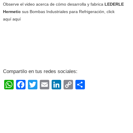
Observe el video acerca de cómo desarrolla y fabrica
LEDERLE
Hermetic
sus Bombas Industriales para Refrigeración, click
aquí
aquí
Compartilo en tus redes sociales:
W
F
T
E
Li
C
S
h
a
w
m
n
o
h
at
c
itt
ai
k
p
ar
s
e
er
l
e
y
e
A
b
dI
Li
p
o
n
n