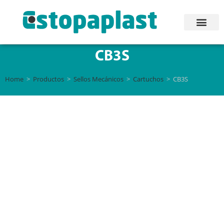
CB3S
Home
>
Productos
>
Sellos Mecánicos
>
Cartuchos
>
CB3S