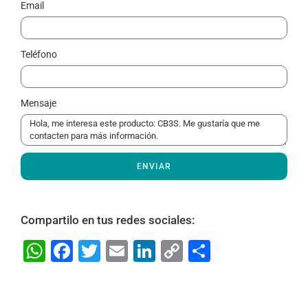
Email
Teléfono
Mensaje
ENVIAR
Compartilo en tus redes sociales:
W
F
T
E
Li
C
S
h
a
w
m
n
o
h
at
c
itt
ai
k
p
ar