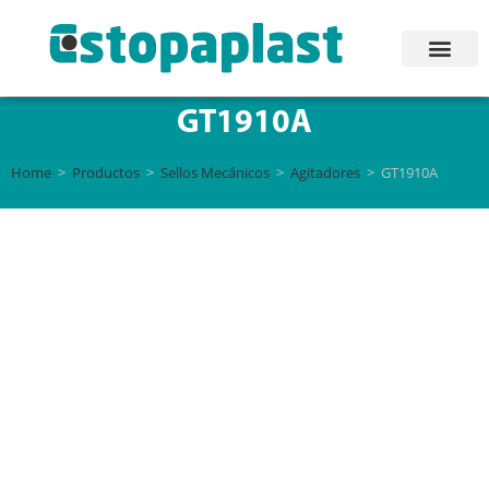
GT1910A
Home
>
Productos
>
Sellos Mecánicos
>
Agitadores
>
GT1910A