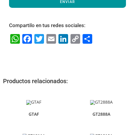
ENVIAR
Compartilo en tus redes sociales:
W
F
T
E
Li
C
S
h
a
w
m
n
o
h
at
c
itt
ai
k
p
ar
s
e
er
l
e
y
e
A
b
dI
Li
Productos relacionados:
p
o
n
n
p
o
k
k
GTAF
GT2888A