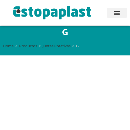
G
Home
>
Productos
>
Juntas Rotativas
>
G