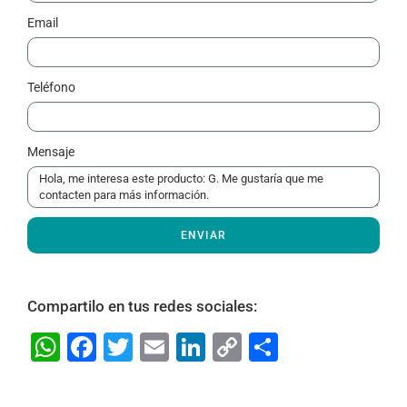
Email
Teléfono
Mensaje
ENVIAR
Compartilo en tus redes sociales:
W
F
T
E
Li
C
S
h
a
w
m
n
o
h
at
c
itt
ai
k
p
ar