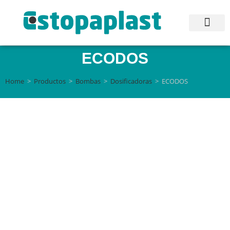
ECODOS
Home
>
Productos
>
Bombas
>
Dosificadoras
>
ECODOS