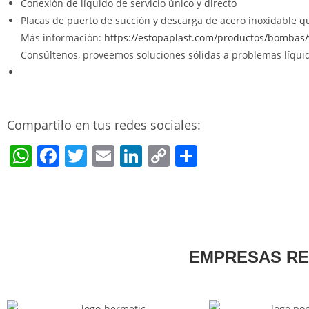
Conexión de líquido de servicio único y directo
Placas de puerto de succión y descarga de acero inoxidable q
Más información:
https://estopaplast.com/productos/bombas/va
Consúltenos, proveemos soluciones sólidas a problemas líqui
Compartilo en tus redes sociales:
W
F
T
E
Li
C
S
h
a
w
m
n
o
h
at
c
itt
ai
k
p
ar
s
e
er
l
e
y
e
A
b
dI
Li
EMPRESAS R
p
o
n
n
p
o
k